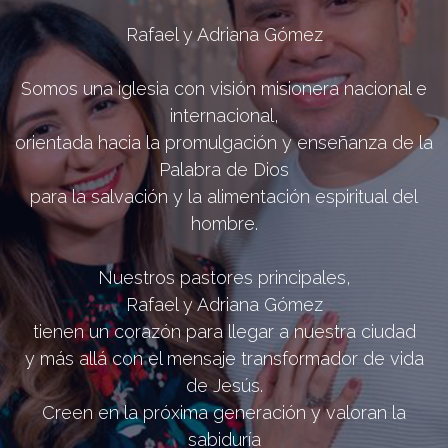
Rafael y Adriana Gómez
Somos una iglesia con visión misionera nacional e
internacional,
orientada hacia la promulgación y enseñanza de la
Palabra de Dios
para la salvación y la alimentación espiritual del
hombre.
Nuestros pastores principales,
Rafael y Adriana Gómez
tienen un corazón para llegar a nuestra ciudad
y más allá con el mensaje transformador de vida
de Jesús.
Creen en la próxima generación y valoran la
sabiduría