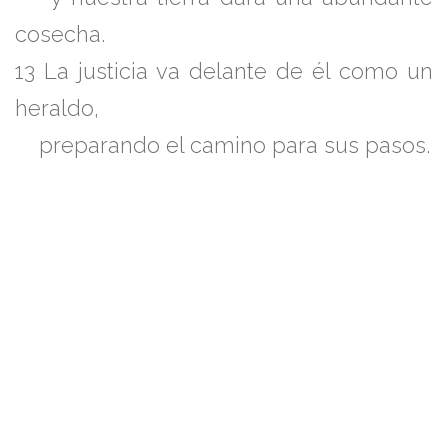
cosecha.
13 La justicia va delante de él como un
heraldo,
preparando el camino para sus pasos.
https://youtu.be/QOK95dvFNeM?
si=JxqczGfzyQV1wyau
Estimado Lector:
El salmista expresó sumisión y entrega a
Dios, demostrando la actitud adecuada