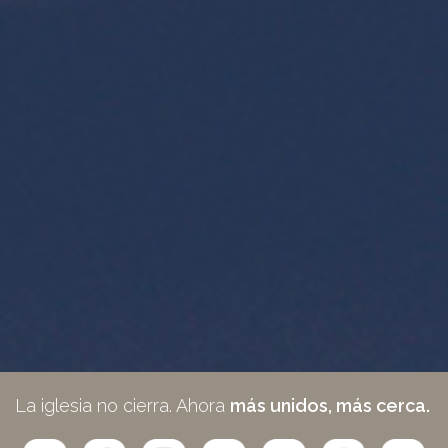
La iglesia no cierra. Ahora
más unidos, más cerca.