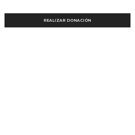
REALIZAR DONACIÓN
OTRAS MANERAS DE DAR
Transferencias
Bancarias
A nombre de: IGLESIA CENTRO BÍBLICO