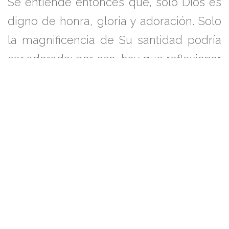
Se entiende entonces que, solo Dios es
digno de honra, gloria y adoración. Solo
la magnificencia de Su santidad podría
ser adorada; por eso, hay que reflexionar
en lo siguiente:
1. Hay que estar sujetos a la honra y
gloria a Dios; entendiendo que, la honra
debe ser un ejercicio de todos los días,
para un creyente.
2. Si la honra está asociada a las
características específicas de Dios, hay