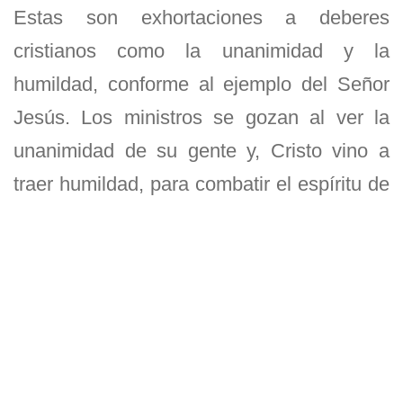
Estas son exhortaciones a deberes
cristianos como la unanimidad y la
humildad, conforme al ejemplo del Señor
Jesús. Los ministros se gozan al ver la
unanimidad de su gente y, Cristo vino a
traer humildad, para combatir el espíritu de
orgullo.
El Apóstol Pablo escribió esta carta a sus
amigos cercanos, los cristianos en Filipos,
desde la casa en la que estaba custodiado
en Roma, mientras esperaba para