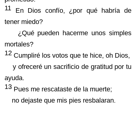
11
En Dios conf
í
o,
¿
por qu
é
habr
í
a de
tener miedo?
¿
Qu
é
pueden hacerme unos simples
mortales?
12
Cumplir
é
los votos que te hice, oh Dios,
y ofrecer
é
un sacrificio de gratitud por tu
ayuda.
13
Pues me rescataste de la muerte;
no dejaste que mis pies resbalaran.
As
í
que ahora puedo caminar en tu
presencia, oh Dios,
en tu luz que da vida.