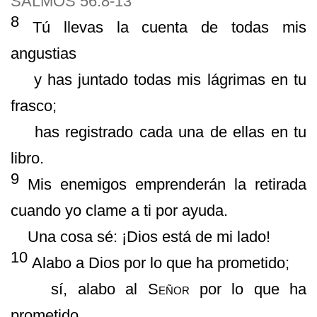
SALMOS 56:8-13
8
T
ú
llevas la cuenta de todas mis
angustias
y has juntado todas mis l
á
grimas en tu
frasco;
has registrado cada una de ellas en tu
libro.
9
Mis enemigos emprender
á
n la retirada
cuando yo clame a ti por ayuda.
Una cosa s
é
:
¡
Dios est
á
de mi lado!
10
Alabo a Dios por lo que ha prometido;
s
í
, alabo al
Se
ñ
or
por lo que ha
prometido.