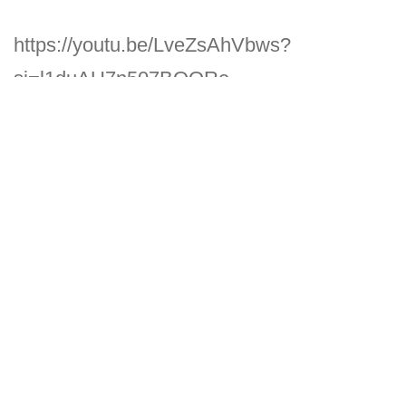
https://youtu.be/LveZsAhVbws?
si=l1duAU7n507BOQRe
Estimado lector:
El reinado de Dios manifestado en este
texto es una evidencia clara de que no se
trata en ningún caso de un reinado aislado
o, del cual no se deba estar apercibido. Por
el contrario, es un reinado vigente, activo y,
hay que tener claro que, se encuentra en
constante acción.