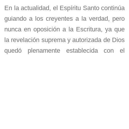
En la actualidad, el Espíritu Santo continúa
guiando a los creyentes a la verdad, pero
nunca en oposición a la Escritura
, ya que
la revelación suprema y autorizada de Dios
quedó plenamente establecida con el
Nuevo Testamento. No existe una
revelación posterior que contradiga o
amplíe lo que Dios ya ha revelado de
manera definitiva en Cristo.
La verdad central revelada es la persona
de Jesucristo y el significado de lo que Él
dijo e hizo. El Nuevo Testamento