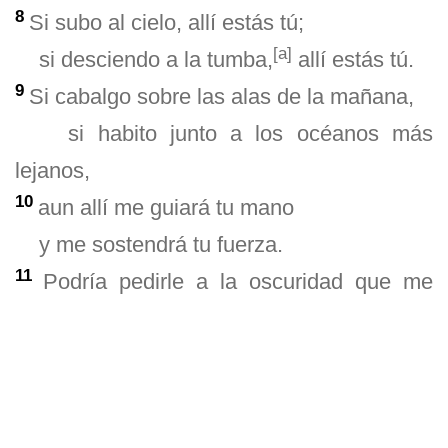
8
Si subo al cielo, allí estás tú;
[
a
]
si desciendo a la tumba,
allí estás tú.
9
Si cabalgo sobre las alas de la mañana,
si habito junto a los océanos más
lejanos,
10
aun allí me guiará tu mano
y me sostendrá tu fuerza.
11
Podría pedirle a la oscuridad que me
ocultara,
y a la luz que me rodea, que se
convierta en noche;
12
pero ni siquiera en la oscuridad puedo