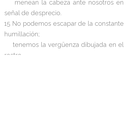
menean la cabeza ante nosotros en
señal de desprecio.
15
No podemos escapar de la constante
humillación;
tenemos la vergüenza dibujada en el
rostro.
16
Lo único que oímos son los insultos
de los burlones;
lo único que vemos es a nuestros
enemigos vengativos.
https://youtu.be/sc2Oy3_q_xg?