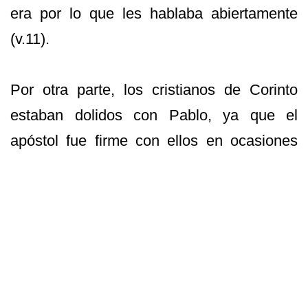
era por lo que les hablaba abiertamente
(v.11).
Por otra parte, los cristianos de Corinto
estaban dolidos con Pablo, ya que el
apóstol fue firme con ellos en ocasiones
anteriores (1 Corintios 4:18-21, 2 Corintios
1:23) y ahora ellos, probablemente, decían
que estaban estrechos por el “dolor” que
Pablo les causó y que, según ellos, no
podían superar fácilmente.