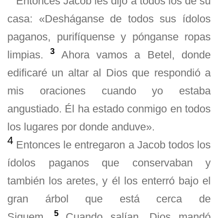
Entonces Jacob les dijo a todos los de su
casa: «Desháganse de todos sus ídolos
paganos, purifíquense y pónganse ropas
3
limpias.
Ahora vamos a Betel, donde
edificaré un altar al Dios que respondió a
mis oraciones cuando yo estaba
angustiado. Él ha estado conmigo en todos
los lugares por donde anduve».
4
Entonces le entregaron a Jacob todos los
ídolos paganos que conservaban y
también los aretes, y él los enterró bajo el
gran árbol que está cerca de
5
Siquem.
Cuando salían, Dios mandó