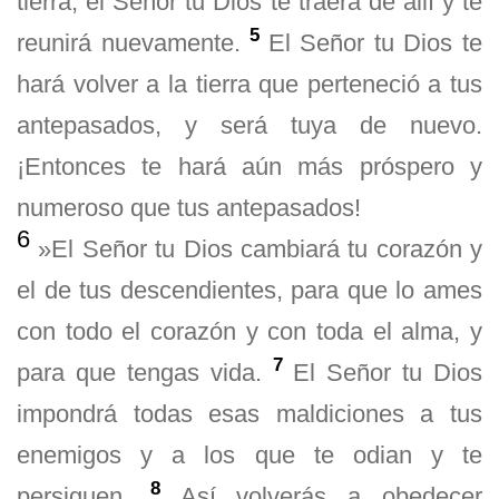
tierra, el Señor tu Dios te traerá de allí y te
5
reunirá nuevamente.
El Señor tu Dios te
hará volver a la tierra que perteneció a tus
antepasados, y será tuya de nuevo.
¡Entonces te hará aún más próspero y
numeroso que tus antepasados!
6
»El Señor tu Dios cambiará tu corazón y
el de tus descendientes, para que lo ames
con todo el corazón y con toda el alma, y
7
para que tengas vida.
El Señor tu Dios
impondrá todas esas maldiciones a tus
enemigos y a los que te odian y te
8
persiguen.
Así volverás a obedecer