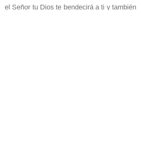
el Señor tu Dios te bendecirá a ti y también
a la tierra donde estás a punto de entrar y
que vas a poseer.
17
»Sin embargo, si tu corazón se aparta y
te niegas a escuchar, y si te dejas llevar a
servir y rendir culto a otros
18
dioses,
entonces te advierto desde ya
que sin duda serás destruido. No tendrás
una buena y larga vida en la tierra que
ocuparás al cruzar el Jordán.
19
»Hoy te he dado a elegir entre la vida y
la muerte, entre bendiciones y maldiciones.