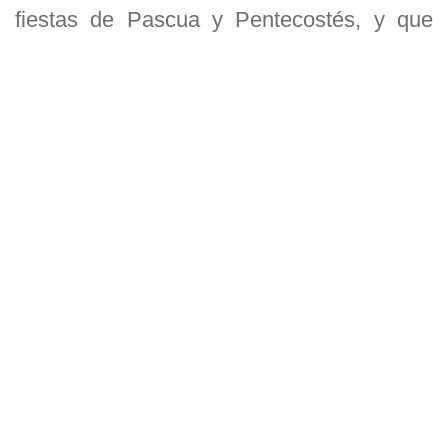
fiestas de Pascua y Pentecostés, y que
hacen parte de una unidad litúrgica de los
judíos, conocidos como “Hallel egipcio”,
palabra hebrea que significa Aleluya,
Alabad al Señor.
Los dos primeros,113 y 114, se leían antes
de consumir los alimentos, y el resto al
terminarlos.
La repetición del término alabad, enfatiza
la importancia de la adoración continúa y
sincera que todo siervo del Señor debe