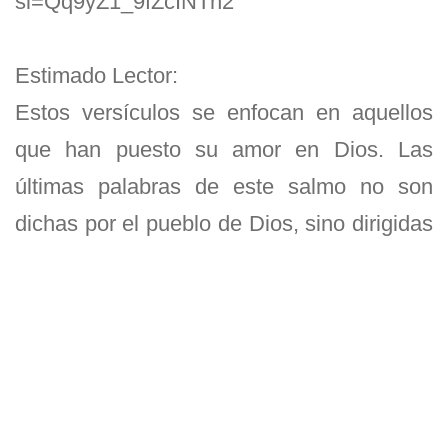
si=Qq9yZ1_9fZcINTh2
Estimado Lector:
Estos versículos se enfocan en aquellos
que han puesto su amor en Dios. Las
últimas palabras de este salmo no son
dichas por el pueblo de Dios, sino dirigidas
a ellos. Poner el amor en Dios implica una
elección consciente: el creyente elige
pensar y actuar hacia Él de manera que
exprese y fortalezca ese amor. Esto
incluye pasar tiempo con Dios, escucharle,
leer lo que ha escrito, adorarle y hablar a