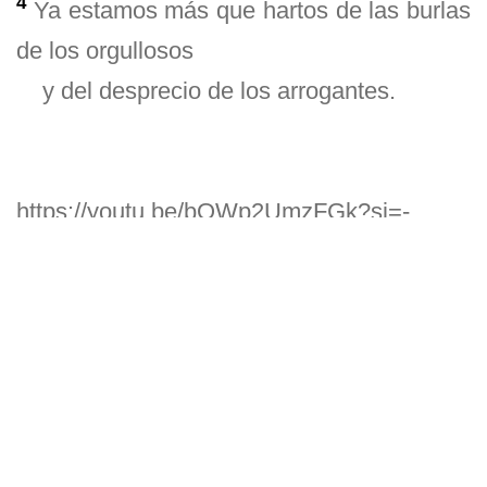
4
Ya estamos m
á
s que hartos de las burlas
de los orgullosos
y del desprecio de los arrogantes.
https://youtu.be/bOWp2UmzFGk?si=-
KWRG-dhARsX50NK
Estimado lector:
Levantar la mirada a Dios implica enfocar