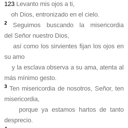
123
Levanto mis ojos a ti,
oh Dios, entronizado en el cielo.
2
Seguimos buscando la misericordia
del
Se
ñ
or
nuestro Dios,
as
í
como los sirvientes fijan los ojos en
su amo
y la esclava observa a su ama, atenta al
m
á
s m
í
nimo gesto.
3
Ten misericordia de nosotros,
Se
ñ
or, ten
misericordia,
porque ya estamos hartos de tanto
desprecio.