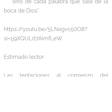
sino de cada palabra que sale de la
boca de Dios”.
https://youtu.be/5LNxgvc50O8?
si=1j9XQULd7AimfLeW
Estimado lector:
Las tentaciones al comienzo del
ministerio de Jesús establecen un
paralelo histórico con el peregrinaje del
pueblo israelita en su viaje a la tierra