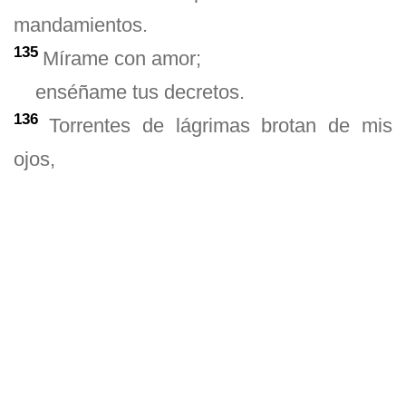
mandamientos.
135
Mírame con amor;
enséñame tus decretos.
136
Torrentes de lágrimas brotan de mis
ojos,
porque la gente desobedece tus
enseñanzas.
https://youtu.be/u2Y0zFuJdhw?
si=oFrJlim2OibSVzGG