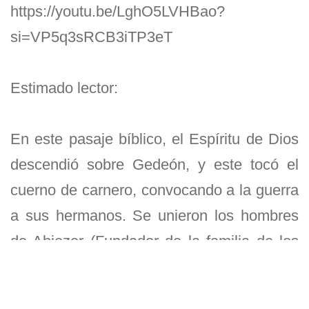
https://youtu.be/LghO5LVHBao?
si=VP5q3sRCB3iTP3eT
Estimado lector:
En este pasaje bíblico, el Espíritu de Dios
descendió sobre Gedeón, y este tocó el
cuerno de carnero, convocando a la guerra
a sus hermanos. Se unieron los hombres
de Abiezer (Fundador de la familia de los
abiezeritas, tribu de Manasés, a la que
perteneció Gedeón). (Josué 17:2; Jueces