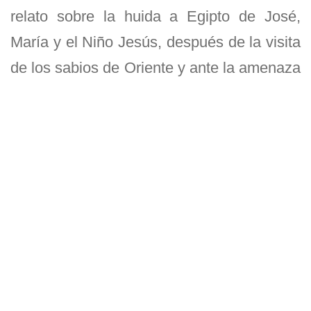
relato sobre la huida a Egipto de José,
María y el Niño Jesús, después de la visita
de los sabios de Oriente y ante la amenaza
de Herodes de matar al niño.
Gracias a la intervención de un ángel del
Señor que se le apareció en sueños, José
fue advertido sobre los planes de Herodes
y condujo a su familia a Egipto, donde
permanecieron hasta la muerte del rey.
Posteriormente, una nueva revelación
angelical en sueños le indicó que podía
regresar a Israel. Sin embargo, debido a la