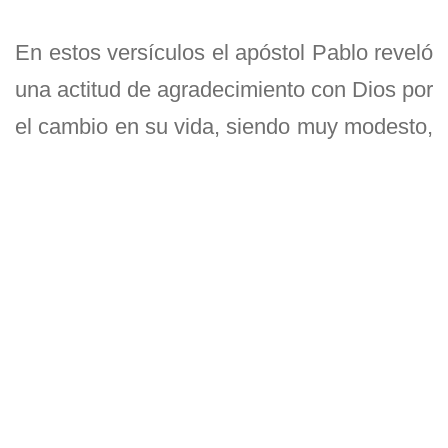
En estos versículos el apóstol Pablo reveló
una actitud de agradecimiento con Dios por
el cambio en su vida, siendo muy modesto,
diciendo ser el más insignificante de los
apóstoles. Esta declaración salió de su
propio corazón. Él sabía que esto no era
su propio logro.
Pablo se consideraba así mismo el más
grande de los pecadores, sin embargo, era
el trabajador más incansable de los