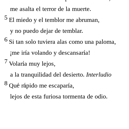
me asalta el terror de la muerte.
5
El miedo y el temblor me abruman,
y no puedo dejar de temblar.
6
Si tan solo tuviera alas como una paloma,
¡
me ir
í
a volando y descansar
í
a!
7
Volar
í
a muy lejos,
a la tranquilidad del desierto.
Interludio
8
Qu
é
r
á
pido me escapar
í
a,
lejos de esta furiosa tormenta de odio.
https://youtu.be/Gb4RcXUjkcQ?
si=wCd3TX0RefKxY1AN