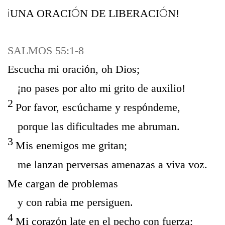
¡
Ó
Ó
UNA ORACI
N DE LIBERACI
N!
SALMOS 55:1-8
Escucha mi oraci
ó
n, oh Dios;
¡
no pases por alto mi grito de auxilio!
2
Por favor, esc
ú
chame y resp
ó
ndeme,
porque las dificultades me abruman.
3
Mis enemigos me gritan;
me lanzan perversas amenazas a viva voz.
Me cargan de problemas
y con rabia me persiguen.
4
Mi coraz
ó
n late en el pecho con fuerza;