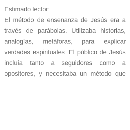
Estimado lector:
El método de enseñanza de Jesús era a
través de parábolas. Utilizaba historias,
analogías, metáforas, para explicar
verdades espirituales. El público de Jesús
incluía tanto a seguidores como a
opositores, y necesitaba un método que
trascendiera, donde las verdades
espirituales fueran más accesibles y
recordadas para ese público diverso.
El versículo 35, hace referencia al Salmo
78:2. Al citar esta profecía, Mateo muestra